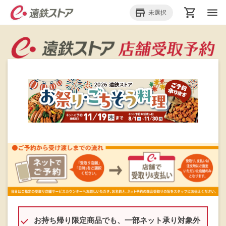
menu
store_mall_directory
未選択
お持ち帰り限定商品でも、一部ネット承り対象外