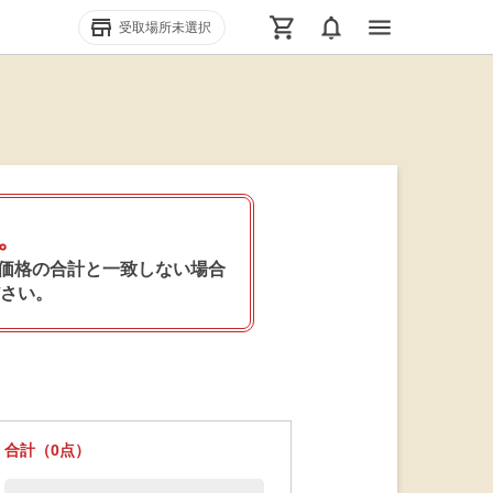
menu
store_mall_directory
受取場所未選択
。
込価格の合計と一致しない場合
さい。
合計（
0
点）